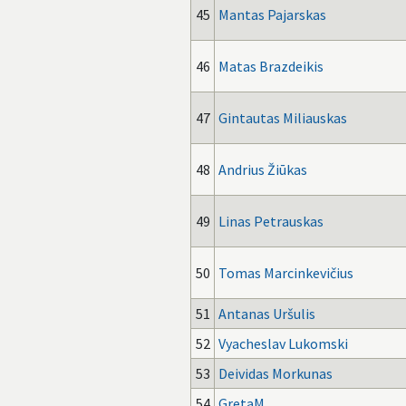
45
Mantas Pajarskas
46
Matas Brazdeikis
47
Gintautas Miliauskas
48
Andrius Žiūkas
49
Linas Petrauskas
50
Tomas Marcinkevičius
51
Antanas Uršulis
52
Vyacheslav Lukomski
53
Deividas Morkunas
54
GretaM