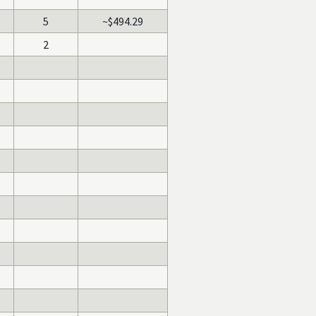
5
~$494.29
2