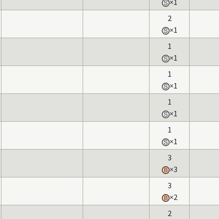
×1
2
×1
1
×1
1
×1
1
×1
1
×1
3
×3
3
×2
2