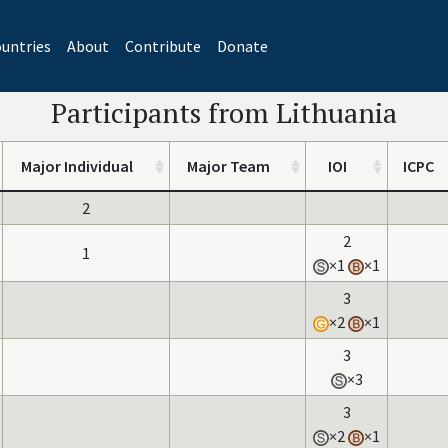
untries
About
Contribute
Donate
Participants from Lithuania
Major Individual
Major Team
IOI
ICPC
2
2
1
×1
×1
3
×2
×1
3
×3
3
×2
×1