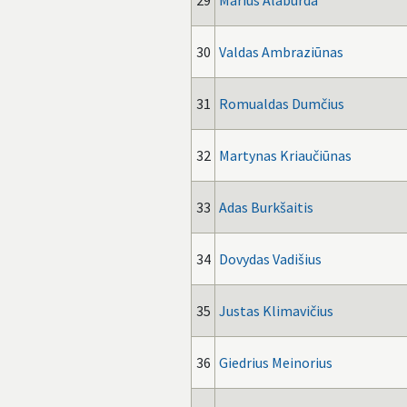
29
Marius Alaburda
30
Valdas Ambraziūnas
31
Romualdas Dumčius
32
Martynas Kriaučiūnas
33
Adas Burkšaitis
34
Dovydas Vadišius
35
Justas Klimavičius
36
Giedrius Meinorius