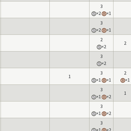
3
×2
×1
3
×2
×1
2
2
×2
3
×2
3
2
1
×1
×1
×1
3
1
×1
×2
3
×1
×2
3
×1
×2