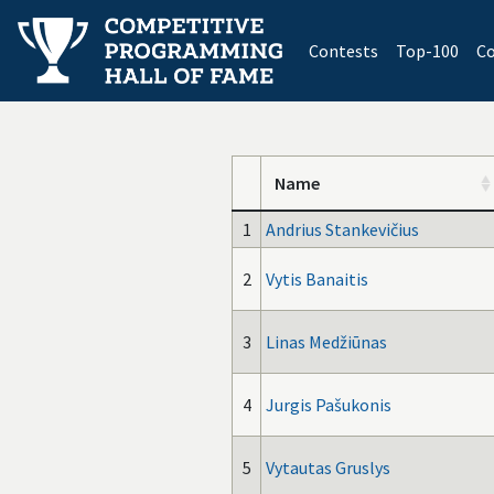
(current)
Contests
Top-100
Co
Name
1
Andrius Stankevičius
2
Vytis Banaitis
3
Linas Medžiūnas
4
Jurgis Pašukonis
5
Vytautas Gruslys