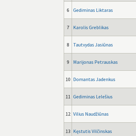
6
Gediminas Liktaras
7
Karolis Greblikas
8
Tautvydas Jasiūnas
9
Marijonas Petrauskas
10
Domantas Jadenkus
11
Gediminas Lelešius
12
Vilius Naudžiūnas
13
Kęstutis Vilčinskas