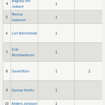
Magnus Per
4
1
Jedvert
Marcus
5
1
Isaksson
6
Carl Nettelblad
1
Erik
7
1
Bernhardsson
8
David Wärn
1
2
9
Gunnar Kreitz
1
10
Anders Jonsson
1