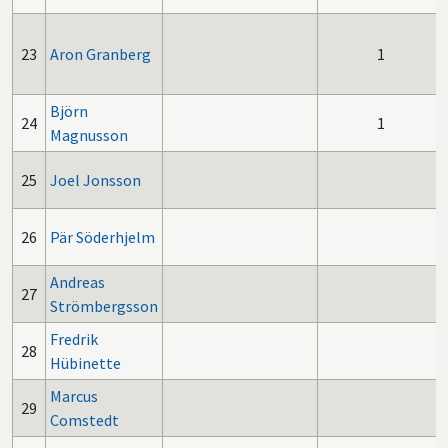
23
Aron Granberg
1
Björn
24
1
Magnusson
25
Joel Jonsson
26
Pär Söderhjelm
Andreas
27
Strömbergsson
Fredrik
28
Hübinette
Marcus
29
Comstedt