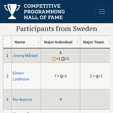
Participants from Sweden
Name
Major Individual
Major Team
8
1
Jimmy Mårdell
×1
×1
Simon
2
7
+
Q
×1
2
+
Q
×1
Lindholm
3
Per Austrin
4