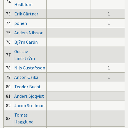
72
Hedblom
73
Erik Gärtner
1
74
ponen
1
75
Anders Nilsson
76
BjЎrn Carlin
Gustav
77
LindstrЎm
78
Nils Gustafsson
1
79
Anton Osika
1
80
Teodor Bucht
81
Anders Sjoqvist
82
Jacob Stedman
Tomas
83
Hägglund